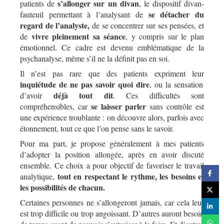
s’allonger sur un divan
patients de
, le dispositif divan-
se détacher du
fauteuil permettant à l’analysant de
regard de l’analyste,
de se concentrer sur ses pensées, et
vivre pleinement sa séance
de
, y compris sur le plan
émotionnel. Ce cadre est devenu emblématique de la
psychanalyse, même s’il ne la définit pas en soi.
Il n’est pas rare que des patients expriment leur
inquiétude de ne pas savoir quoi dire
, ou la sensation
déjà tout dit
d’avoir
. Ces difficultés sont
se laisser parler
compréhensibles, car
sans contrôle est
une expérience troublante : on découvre alors, parfois avec
étonnement, tout ce que l’on pense sans le savoir.
Pour ma part, je propose généralement à mes patients
d’adopter la position allongée, après en avoir discuté
ensemble. Ce choix a pour objectif de favoriser le travail
tout en respectant le rythme, les besoins et
analytique,
les possibilités de chacun.
Certaines personnes ne s’allongeront jamais, car cela leur
est trop difficile ou trop angoissant. D’autres auront besoin