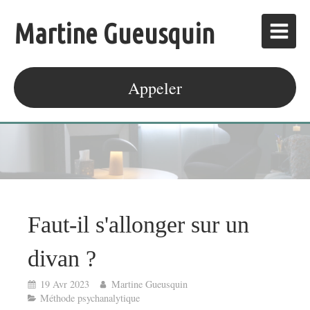
Martine Gueusquin
Appeler
Faut-il s'allonger sur un
divan ?
19 Avr 2023
Martine Gueusquin
Méthode psychanalytique